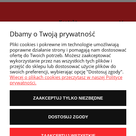
Kontakt
Dbamy o Twoją prywatność
Strefa klienta
Pliki cookies i pokrewne im technologie umożliwiają
poprawne działanie strony i pomagają nam dostosować
ofertę do Twoich potrzeb. Możesz zaakceptować
Przyczółek
wykorzystanie przez nas wszystkich tych plików i
przejść do sklepu lub dostosować użycie plików do
swoich preferencji, wybierając opcję "Dostosuj zgody".
Przydatne linki
Więcej o plikach cookies przeczytasz w naszej Polityce
prywatności.
ZAAKCEPTUJ TYLKO NIEZBĘDNE
POKAŻ PEŁNĄ WERSJĘ STRONY
DOSTOSUJ ZGODY
NASZE ODZNAKI
wyróżnienia są przyznawane przez
ZAAKCEPTUJ WSZYSTKIE