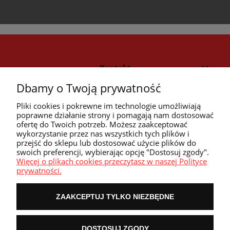
Kontakt
Dbamy o Twoją prywatność
Strefa klienta
Pliki cookies i pokrewne im technologie umożliwiają
poprawne działanie strony i pomagają nam dostosować
ofertę do Twoich potrzeb. Możesz zaakceptować
Przyczółek
wykorzystanie przez nas wszystkich tych plików i
przejść do sklepu lub dostosować użycie plików do
swoich preferencji, wybierając opcję "Dostosuj zgody".
Przydatne linki
Więcej o plikach cookies przeczytasz w naszej Polityce
prywatności.
ZAAKCEPTUJ TYLKO NIEZBĘDNE
POKAŻ PEŁNĄ WERSJĘ STRONY
DOSTOSUJ ZGODY