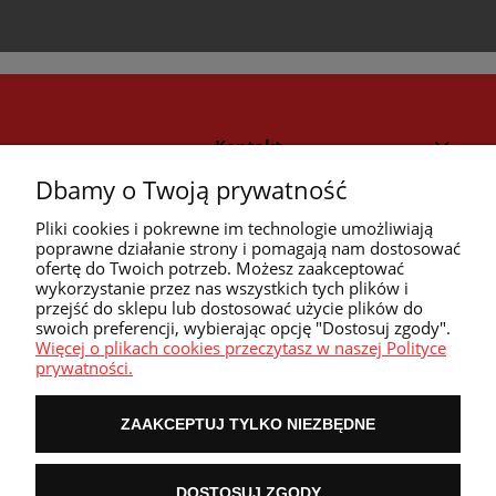
Kontakt
Dbamy o Twoją prywatność
Strefa klienta
Pliki cookies i pokrewne im technologie umożliwiają
poprawne działanie strony i pomagają nam dostosować
ofertę do Twoich potrzeb. Możesz zaakceptować
Przyczółek
wykorzystanie przez nas wszystkich tych plików i
przejść do sklepu lub dostosować użycie plików do
swoich preferencji, wybierając opcję "Dostosuj zgody".
Przydatne linki
Więcej o plikach cookies przeczytasz w naszej Polityce
prywatności.
ZAAKCEPTUJ TYLKO NIEZBĘDNE
POKAŻ PEŁNĄ WERSJĘ STRONY
DOSTOSUJ ZGODY