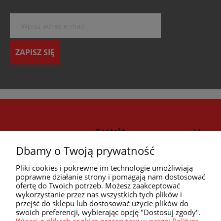
ZAPISZ SIĘ
Kontakt
Dbamy o Twoją prywatność
Strefa klienta
Pliki cookies i pokrewne im technologie umożliwiają
poprawne działanie strony i pomagają nam dostosować
ofertę do Twoich potrzeb. Możesz zaakceptować
Przyczółek
wykorzystanie przez nas wszystkich tych plików i
przejść do sklepu lub dostosować użycie plików do
swoich preferencji, wybierając opcję "Dostosuj zgody".
Przydatne linki