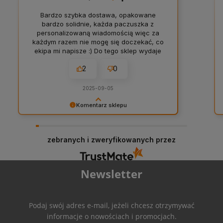
Bardzo szybka dostawa, opakowane
bardzo solidnie, każda paczuszka z
personalizowaną wiadomością więc za
każdym razem nie mogę się doczekać, co
ekipa mi napisze :) Do tego sklep wydaje
się dbać o pracowników (zbiorowy urlop,
2
0
sklep po prostu nie funkcjonował, żeby
pozwolić wszystkim pracownikom na
odpoczynek, duży szacunek). Jedyne
2025-09-05
czego mógłbym się przyczepić to
względnie mały asortyment, sporo pozycji
Komentarz sklepu
jest często niedostępnych. Na pewno
Marcin, przeogromne dzięki za napisanie tak
będę tu wracał!
długiej (i treściwej) opinii :D Feedback na pewno
wezmę do serca, bo ta niedostępność
zebranych i zweryfikowanych przez
produktów wynika z tego, że nie nadążam z ich
wrzucaniem na stronę w ogniu dostaw i eventów
:D Obiecuję poprawę i w razie chęci, żeby
Newsletter
produkt pojawił się jak najbszybciej - napisz do
nas i spróbuję poczarować! Dzięki za odwiedziny
i do zobaczenia w Przyczółku! /Kosmit
Podaj swój adres e-mail, jeżeli chcesz otrzymywać
informacje o nowościach i promocjach.