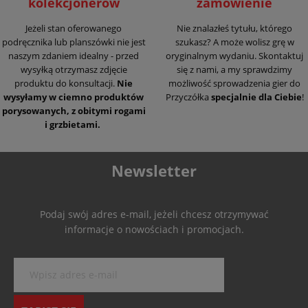
kolekcjonerów
zamówienie
Jeżeli stan oferowanego
Nie znalazłeś tytułu, którego
podręcznika lub planszówki nie jest
szukasz? A może wolisz grę w
naszym zdaniem idealny - przed
oryginalnym wydaniu. Skontaktuj
wysyłką otrzymasz zdjęcie
się z nami, a my sprawdzimy
produktu do konsultacji.
Nie
możliwość sprowadzenia gier do
wysyłamy w ciemno produktów
Przyczółka
specjalnie dla Ciebie
!
porysowanych, z obitymi rogami
i grzbietami.
Newsletter
Podaj swój adres e-mail, jeżeli chcesz otrzymywać
informacje o nowościach i promocjach.