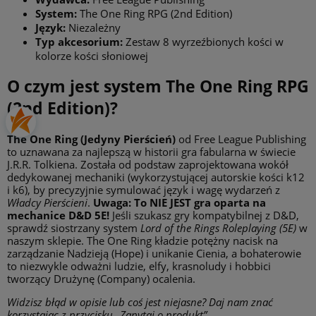
System:
The One Ring RPG (2nd Edition)
Język:
Niezależny
Typ akcesorium:
Zestaw 8 wyrzeźbionych kości w
kolorze kości słoniowej
O czym jest system The One Ring RPG
(2nd Edition)?
The One Ring (Jedyny Pierścień)
od Free League Publishing
to uznawana za najlepszą w historii gra fabularna w świecie
J.R.R. Tolkiena. Została od podstaw zaprojektowana wokół
dedykowanej mechaniki (wykorzystującej autorskie kości k12
i k6), by precyzyjnie symulować język i wagę wydarzeń z
Władcy Pierścieni
.
Uwaga: To NIE JEST gra oparta na
mechanice D&D 5E!
Jeśli szukasz gry kompatybilnej z D&D,
sprawdź siostrzany system
Lord of the Rings Roleplaying (5E)
w
naszym sklepie. The One Ring kładzie potężny nacisk na
zarządzanie Nadzieją (Hope) i unikanie Cienia, a bohaterowie
to niezwykle odważni ludzie, elfy, krasnoludy i hobbici
tworzący Drużynę (Company) ocalenia.
Widzisz błąd w opisie lub coś jest niejasne? Daj nam znać
korzystając z przycisku „Zapytaj o produkt”