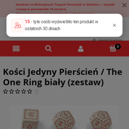
Jesteśmy na Wakacyjnych Targach Fantastyki w Gdańsku — wysyłki
ruszają w poniedziałek 10 sierpnia.
Sklep stacjonarny jest nieczynny do niedzieli włącznie.
Kości Jedyny Pierścień / The
One Ring biały (zestaw)
0