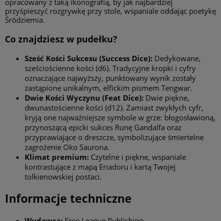
opracowany z taką ikonografią, by jak najbardziej
przyśpieszyć rozgrywkę przy stole, wspaniale oddając poetykę
Śródziemia.
Co znajdziesz w pudełku?
Sześć Kości Sukcesu (Success Dice):
Dedykowane,
sześciościenne kości (d6). Tradycyjne kropki i cyfry
oznaczające najwyższy, punktowany wynik zostały
zastąpione unikalnym, elfickim pismem Tengwar.
Dwie Kości Wyczynu (Feat Dice):
Dwie piękne,
dwunastościenne kości (d12). Zamiast zwykłych cyfr,
kryją one najważniejsze symbole w grze: błogosławioną,
przynoszącą epicki sukces Runę Gandalfa oraz
przyprawiające o dreszcze, symbolizujące śmiertelne
zagrożenie Oko Saurona.
Klimat premium:
Czytelne i piękne, wspaniale
kontrastujące z mapą Eriadoru i kartą Twojej
tolkienowskiej postaci.
Informacje techniczne
Wydawca:
Free League Publishing