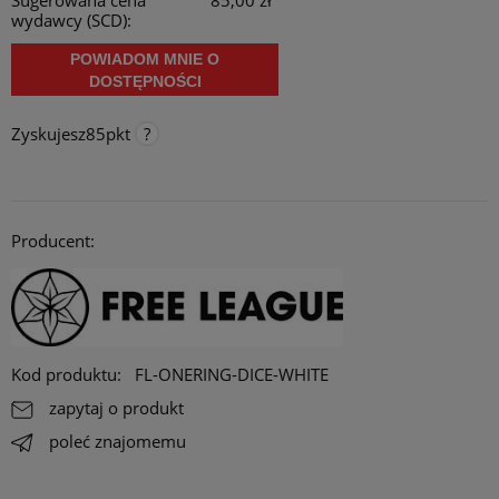
Sugerowana cena
85,00 zł
wydawcy (SCD):
POWIADOM MNIE O
DOSTĘPNOŚCI
Zyskujesz
85
pkt
Punkty programu lojalnościowego
Za każde 300 pkt. zebrane na koncie, otrzymujesz 1 procent
rabatu na stałe do maksymalnie 10 procent. Rabat działa online,
Producent:
stacjonarnie i na targach/ konwentach.
Opcja dostępna tylko dla klientów zarejestrowanych.
Kod produktu:
FL-ONERING-DICE-WHITE
zapytaj o produkt
poleć znajomemu