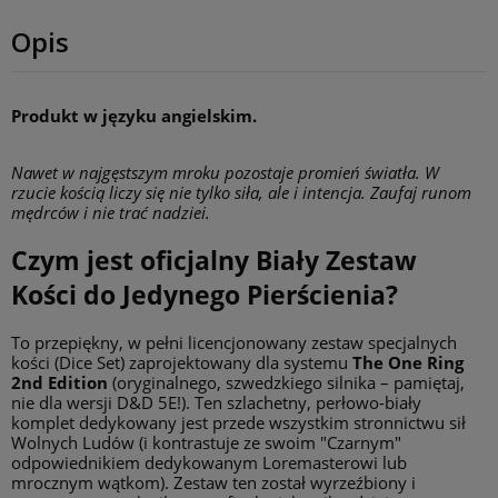
Opis
Produkt w języku angielskim.
Nawet w najgęstszym mroku pozostaje promień światła. W
rzucie kością liczy się nie tylko siła, ale i intencja. Zaufaj runom
mędrców i nie trać nadziei.
Czym jest oficjalny Biały Zestaw
Kości do Jedynego Pierścienia?
To przepiękny, w pełni licencjonowany zestaw specjalnych
kości (Dice Set) zaprojektowany dla systemu
The One Ring
2nd Edition
(oryginalnego, szwedzkiego silnika – pamiętaj,
nie dla wersji D&D 5E!). Ten szlachetny, perłowo-biały
komplet dedykowany jest przede wszystkim stronnictwu sił
Wolnych Ludów (i kontrastuje ze swoim "Czarnym"
odpowiednikiem dedykowanym Loremasterowi lub
mrocznym wątkom). Zestaw ten został wyrzeźbiony i