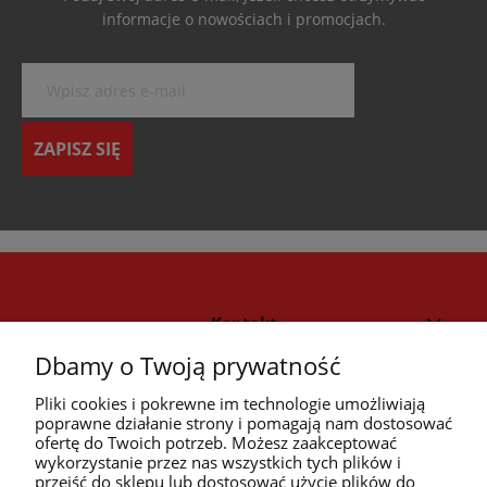
informacje o nowościach i promocjach.
ZAPISZ SIĘ
Kontakt
Dbamy o Twoją prywatność
Strefa klienta
Pliki cookies i pokrewne im technologie umożliwiają
poprawne działanie strony i pomagają nam dostosować
ofertę do Twoich potrzeb. Możesz zaakceptować
Przyczółek
wykorzystanie przez nas wszystkich tych plików i
przejść do sklepu lub dostosować użycie plików do