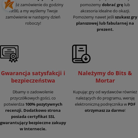
24h.
Złóż zamówienie do godziny
pomożemy
dobrać grę
lub
19:00, a my wyślemy Twoje
akcesoria idealne do okazji.
zamówienie w następny dzień
Pomożemy nawet jeśli
szukasz gry
roboczy!
planszowej lub fabularnej na
prezent.
Gwarancja satysfakcji i
Należymy do Bits &
bezpieczeństwa
Mortar
Dbamy o zadowolenie
Kupując gry od wydawców również
przyczółkowych gości, co
należących do programu, wersję
potwierdza
100% pozytywnych
elektroniczną podręcznika w
PDF
recenzji. Dodatkowo strona
otrzymasz za darmo
!
posiada certyfikat SSL
gwarantujący
bezpieczne zakupy
w Internecie.