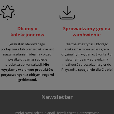
Dbamy o
Sprowadzamy gry na
kolekcjonerów
zamówienie
Jeżeli stan oferowanego
Nie znalazłeś tytułu, którego
podręcznika lub planszówki nie jest
szukasz? A może wolisz grę w
naszym zdaniem idealny - przed
oryginalnym wydaniu. Skontaktuj
wysyłką otrzymasz zdjęcie
się z nami, a my sprawdzimy
produktu do konsultacji.
Nie
możliwość sprowadzenia gier do
wysyłamy w ciemno produktów
Przyczółka
specjalnie dla Ciebie
!
porysowanych, z obitymi rogami
i grzbietami.
Newsletter
Podaj swój adres e-mail, jeżeli chcesz otrzymywać