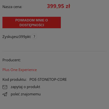
399,95 zł
Nasza cena:
POWIADOM MNIE O
DOSTĘPNOŚCI
Zyskujesz
399
pkt
Punkty programu lojalnościowego
Za każde 300 pkt. zebrane na koncie, otrzymujesz 1 procent
rabatu na stałe do maksymalnie 10 procent. Rabat działa online,
Producent:
stacjonarnie i na targach/ konwentach.
Opcja dostępna tylko dla klientów zarejestrowanych.
Plus One Experience
Kod produktu:
POE-STONETOP-CORE
zapytaj o produkt
poleć znajomemu